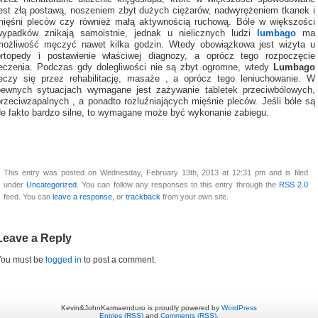
jest złą postawą, noszeniem zbyt dużych ciężarów, nadwyrężeniem tkanek i
mięśni pleców czy również małą aktywnością ruchową. Bóle w większości
wypadków znikają samoistnie, jednak u nielicznych ludzi
lumbago
ma
możliwość męczyć nawet kilka godzin. Wtedy obowiązkowa jest wizyta u
ortopedy i postawienie właściwej diagnozy, a oprócz tego rozpoczęcie
leczenia. Podczas gdy dolegliwości nie są zbyt ogromne, wtedy
Lumbago
leczy się przez rehabilitację, masaże , a oprócz tego leniuchowanie. W
pewnych sytuacjach wymagane jest zażywanie tabletek przeciwbólowych,
przeciwzapalnych , a ponadto rozluźniających mięśnie pleców. Jeśli bóle są
de fakto bardzo silne, to wymagane może być wykonanie zabiegu.
This entry was posted on Wednesday, February 13th, 2013 at 12:31 pm and is filed
under
Uncategorized
. You can follow any responses to this entry through the
RSS 2.0
feed. You can
leave a response
, or
trackback
from your own site.
Leave a Reply
You must be
logged in
to post a comment.
Kevin&JohnKarmaenduro is proudly powered by
WordPress
Entries (RSS)
and
Comments (RSS)
.