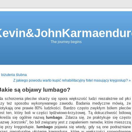
Kevin&JohnKarmaendur
The journey begins
 biżuteria ślubna
Z jakiego powodu warto kupić rehabilitacyjny fotel masujący kręgosłup? »
Jakie są objawy lumbago?
Na schorzenia pleców skarży się spora większość ludzi niezależnie od płci
czy też sposobu wykonywanego zawodu. Badania medyczne mówią, że
dotykają one prawie 80% ludzkości. Bardzo często zwykłym bólem pleców
jest ten, który boli w części lędźwiowo-krzyżowej. Tą dokuczliwość bólową
określa się ogólnie nazwą
lumbago
. Zdarza się, że praktykuje się często
nazwę ,korzonki”, bo ból związany jest z zapaleniem nerwów, które mieszczą
się przy kręgosłupie.
lumbago
pojawia się wtedy, gdy są one podrażniane
przez nienaturalne ułożenie kręgosłupa, które w większości spowodowane