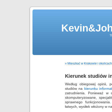
Kevin&Jo
T
« Mieszkać w Krakowie i okolica
Kierunek studiów i
Według obiegowej opinii, p
studiów na
kierunku informa
zatrudnienia. Ponieważ w d
skomputeryzowane, specjaliś
sprawnego funkcjonowania
łatwych, wysiłek włożony w n