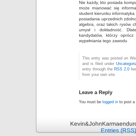
Nie każdy, kto posiada kompu
może mianować się informat
student kierunku informatyk
posiadania uprzednich zdolno
algebra, oraz takich rysów ch
umysł i dokładność. Dlat
kandydatów, którzy oprócz
wypełniania tego zawodu
This entry was posted on We
and is filed under
Uncategori
entry through the
RSS 2.0
fee
from your own site.
Leave a Reply
You must be
logged in
to post a
Kevin&JohnKarmaenduro 
Entries (RSS