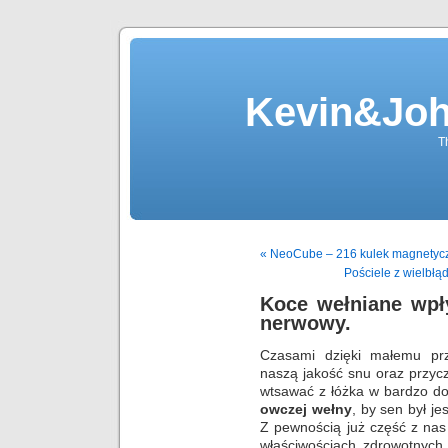
Kevin&Jo
T
« NeoCube – 216 kulek magnetyc
Pościele z wielbłą
Koce wełniane wpł
nerwowy.
Czasami dzięki małemu pr
naszą jakość snu oraz przycz
wtsawać z łóżka w bardzo d
owczej wełny
, by sen był je
Z pewnością już część z nas
właściwościach zdrowotnych