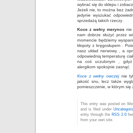
wybrać się do sklepu i zobacz
Jeżeli nie, to można bez żad
jedynie wyszukać odpowiedn
sprzedażą takich rzeczy .
Koce z wełny merynos
nie 
nam dobrze służyć przez wie
momencie będziemy wyspani i
kłopoty z kręgosłupem . Poś
nasz układ nerwowy , a opr
odpowiednią temperaturę cia
na coś uczulonym , gdyż d
alergikom spokojnie zasnąć.
Koce z wełny owczej
nie ty
jakość snu, lecz także wygl
pomieszczenie, w którym się z
This entry was posted on We
and is filed under
Uncategori
entry through the
RSS 2.0
fee
from your own site.