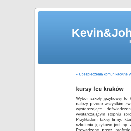
Kevin&Jo
T
« Ubezpieczenia komunikacyjne 
kursy fce kraków
Wybór szkoły językowej to 
należy przede wszystkim z
wystarczające doświadc
wystarczającym stopniu sp
Przykładem takiej firmy, któ
szkolenia językowe jest np
Prowadzone przez profesjo