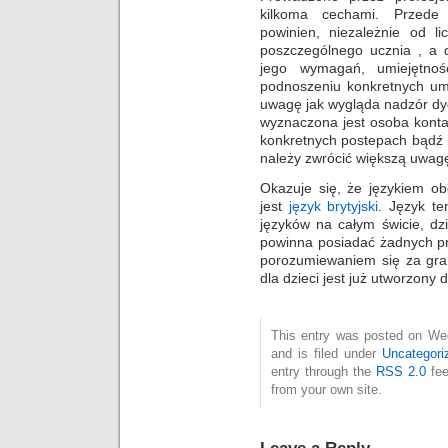
kilkoma cechami. Przede 
powinien, niezależnie od l
poszczególnego ucznia , a
jego wymagań, umiejętno
podnoszeniu konkretnych umi
uwagę jak wygląda nadzór dy
wyznaczona jest osoba kont
konkretnych postepach bądź 
należy zwrócić większą uwagę
Okazuje się, że językiem ob
jest
język brytyjski
. Język te
języków na całym świcie, dz
powinna posiadać żadnych p
porozumiewaniem się za gran
dla dzieci jest już utworzony
This entry was posted on We
and is filed under
Uncategori
entry through the
RSS 2.0
fee
from your own site.