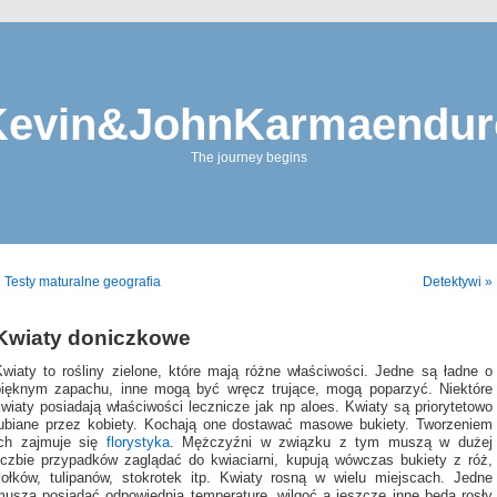
Kevin&JohnKarmaendur
The journey begins
 Testy maturalne geografia
Detektywi »
Kwiaty doniczkowe
Kwiaty to rośliny zielone, które mają różne właściwości. Jedne są ładne o
pięknym zapachu, inne mogą być wręcz trujące, mogą poparzyć. Niektóre
wiaty posiadają właściwości lecznicze jak np aloes. Kwiaty są priorytetowo
lubiane przez kobiety. Kochają one dostawać masowe bukiety. Tworzeniem
ich zajmuje się
florystyka
. Mężczyźni w związku z tym muszą w dużej
liczbie przypadków zaglądać do kwiaciarni, kupują wówczas bukiety z róż,
fiołków, tulipanów, stokrotek itp. Kwiaty rosną w wielu miejscach. Jedne
muszą posiadać odpowiednią temperaturę, wilgoć a jeszcze inne będą rosły