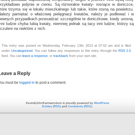
przykładowo jedynie w cieniu. Są różnorakie kwiaty- rosnące w doniczce,
tóre trzyma się w lokalu mieszkalnego lub takie, które rosną na powietrzu.
Należy pamiętać o właściwej pielęgnacji kwiatów, należy je podlewać i w
pewnych przypadkach przesadzać szczególnie te doniczkowe, kiedy urosną.
nni ludzie chyba lubią kwiaty, niemniej jednak są tacy inni ludzie, którzy są
czuleni na niektóre z nich.
This entry was posted on Wednesday, February 13th, 2013 at 07:02 am and is filed
under
Uncategorized
. You can follow any responses to this entry through the
RSS 2.0
feed. You can
leave a response
, or
trackback
from your own site.
Leave a Reply
You must be
logged in
to post a comment.
Kevin&JohnKarmaenduro is proudly powered by
WordPress
Entries (RSS)
and
Comments (RSS)
.