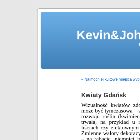
Kevin&Jo
T
« Najmocniej kultowe miejsca wyp
Kwiaty Gdańsk
Wizualność kwiatów zdo
może być tymczasowa – s
rozwoju roślin (kwitnien
trwała, na przykład u 
liściach czy efektownym
Zmienne walory dekorac
– na rabacie, niemniej 