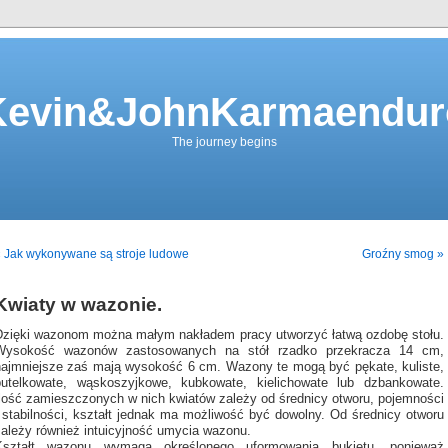
Kevin&JohnKarmaendur
The journey begins
 Jak wykonywane są stroje ludowe
Groźny smog »
Kwiaty w wazonie.
Dzięki wazonom można małym nakładem pracy utworzyć łatwą ozdobę stołu.
Wysokość wazonów zastosowanych na stół rzadko przekracza 14 cm,
najmniejsze zaś mają wysokość 6 cm. Wazony te mogą być pękate, kuliste,
butelkowate, wąskoszyjkowe, kubkowate, kielichowate lub dzbankowate.
Ilość zamieszczonych w nich kwiatów zależy od średnicy otworu, pojemności
i stabilności, kształt jednak ma możliwość być dowolny. Od średnicy otworu
zależy również intuicyjność umycia wazonu.
Kształt wazonu wymaga określonego uformowania bukietu, ponieważ