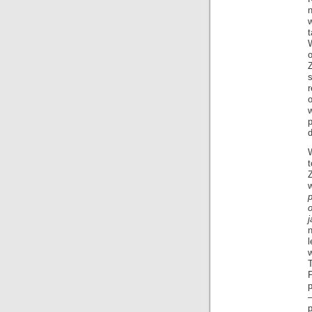
w
t
t
Z
n
l
T