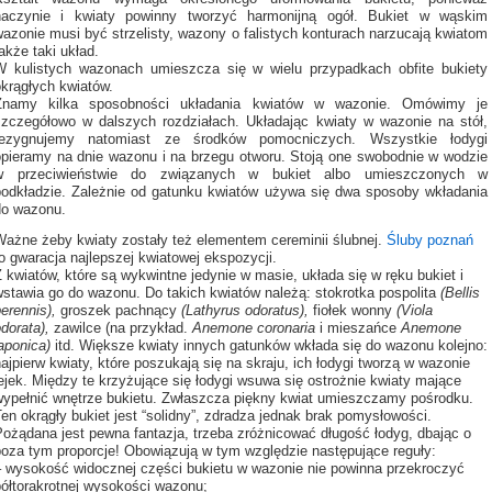
naczynie i kwiaty powinny tworzyć harmonijną ogół. Bukiet w wąskim
azonie musi być strzelisty, wazony o falistych konturach narzucają kwiatom
akże taki układ.
W kulistych wazonach umieszcza się w wielu przypadkach obfite bukiety
okrągłych kwiatów.
Znamy kilka sposobności układania kwiatów w wazonie. Omówimy je
szczegółowo w dalszych rozdziałach. Układając kwiaty w wazonie na stół,
rezygnujemy natomiast ze środków pomocniczych. Wszystkie łodygi
opieramy na dnie wazonu i na brzegu otworu. Stoją one swobodnie w wodzie
w przeciwieństwie do związanych w bukiet albo umieszczonych w
podkładzie. Zależnie od gatunku kwiatów używa się dwa sposoby wkładania
do wazonu.
Ważne żeby kwiaty zostały też elementem cereminii ślubnej.
Śluby poznań
o gwaracja najlepszej kwiatowej ekspozycji.
 kwiatów, które są wykwintne jedynie w masie, układa się w ręku bukiet i
wstawia go do wazonu. Do takich kwiatów należą: stokrotka pospolita
(Bellis
perennis),
groszek pachnący
(Lathyrus odoratus),
fiołek wonny
(Viola
odorata),
zawilce (na przykład.
Anemone coronaria
i mieszańce
Anemone
japonica)
itd. Większe kwiaty innych gatunków wkłada się do wazonu kolejno:
ajpierw kwiaty, które poszukają się na skraju, ich łodygi tworzą w wazonie
ejek. Między te krzyżujące się łodygi wsuwa się ostrożnie kwiaty mające
wypełnić wnętrze bukietu. Zwłaszcza piękny kwiat umieszczamy pośrodku.
en okrągły bukiet jest “solidny”, zdradza jednak brak pomysłowości.
Pożądana jest pewna fantazja, trzeba zróżnicować długość łodyg, dbając o
poza tym proporcje! Obowiązują w tym względzie następujące reguły:
– wysokość widocznej części bukietu w wazonie nie powinna przekroczyć
półtorakrotnej wysokości wazonu;