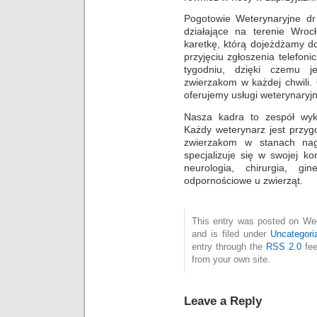
Pogotowie Weterynaryjne d
działające na terenie Wro
karetkę, którą dojeżdżamy 
przyjęciu zgłoszenia telefon
tygodniu, dzięki czemu
zwierzakom w każdej chwili.
oferujemy usługi weterynaryj
Nasza kadra to zespół wykw
Każdy weterynarz jest przyg
zwierzakom w stanach nagł
specjalizuje się w swojej kon
neurologia, chirurgia, gi
odpornościowe u zwierząt.
This entry was posted on We
and is filed under
Uncategori
entry through the
RSS 2.0
fee
from your own site.
Leave a Reply