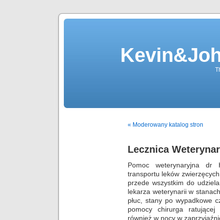
Kevin&Jo
T
« Moderowany katalog stron
Lecznica Weteryna
Pomoc weterynaryjna dr 
transportu leków zwierzęcych
przede wszystkim do udziel
lekarza weterynarii w stanach
płuc, stany po wypadkowe cz
pomocy chirurga ratującej
również w nocy w zaprzyjaźni