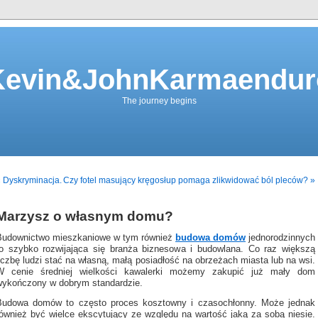
Kevin&JohnKarmaendur
The journey begins
 Dyskryminacja.
Czy fotel masujący kręgosłup pomaga zlikwidować ból pleców? »
Marzysz o własnym domu?
Budownictwo mieszkaniowe w tym również
budowa domów
jednorodzinnych
to szybko rozwijająca się branża biznesowa i budowlana. Co raz większą
iczbę ludzi stać na własną, małą posiadłość na obrzeżach miasta lub na wsi.
W cenie średniej wielkości kawalerki możemy zakupić już mały dom
wykończony w dobrym standardzie.
Budowa domów to często proces kosztowny i czasochłonny. Może jednak
również być wielce ekscytujący ze względu na wartość jaką za sobą niesie.