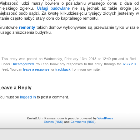
Większość ludzi marzy bowiem o posiadaniu własnego domu z dala od
miejskiego zgiełku.
Usługi budowlane
nie są jednak aż takie drogie jak
większość osób sądzi. Za kwotę kilkudziesięciu tysięcy złotych jesteśmy w
stanie często nabyć stary dom do kapitalnego remontu.
Gruntowne
remonty
takich domów wykonywane są przeważnie tylko w razie
dużego zniszczenia budynku.
This entry was posted on Wednesday, February 13th, 2013 at 12:40 pm and is filed
under
Uncategorized
. You can follow any responses to this entry through the
RSS 2.0
feed. You can
leave a response
, or
trackback
from your own site.
Leave a Reply
You must be
logged in
to post a comment.
Kevin&JohnKarmaenduro is proudly powered by
WordPress
Entries (RSS)
and
Comments (RSS)
.