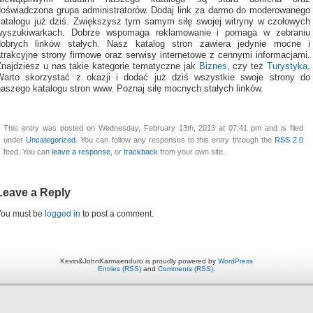
doświadczona grupa administratorów. Dodaj link za darmo do moderowanego
katalogu już dziś. Zwiększysz tym samym siłę swojej witryny w czołowych
wyszukiwarkach. Dobrze wspomaga reklamowanie i pomaga w zebraniu
dobrych linków stałych. Nasz katalog stron zawiera jedynie mocne i
atrakcyjne strony firmowe oraz serwisy internetowe z cennymi informacjami.
Znajdziesz u nas takie kategorie tematyczne jak
Biznes
, czy też
Turystyka
.
Warto skorzystać z okazji i dodać już dziś wszystkie swoje strony do
naszego katalogu stron www. Poznaj siłę mocnych stałych linków.
This entry was posted on Wednesday, February 13th, 2013 at 07:41 pm and is filed
under
Uncategorized
. You can follow any responses to this entry through the
RSS 2.0
feed. You can
leave a response
, or
trackback
from your own site.
Leave a Reply
You must be
logged in
to post a comment.
Kevin&JohnKarmaenduro is proudly powered by
WordPress
Entries (RSS)
and
Comments (RSS)
.