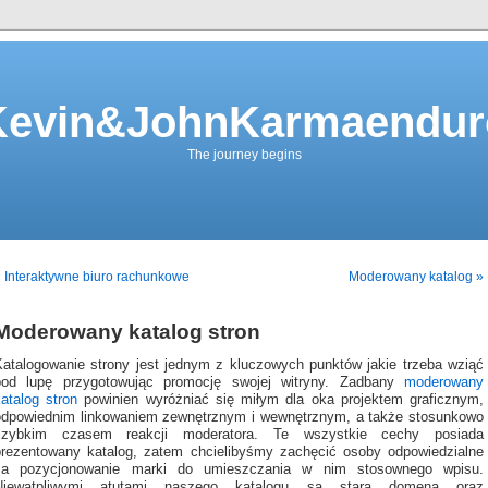
Kevin&JohnKarmaendur
The journey begins
 Interaktywne biuro rachunkowe
Moderowany katalog »
Moderowany katalog stron
Katalogowanie strony jest jednym z kluczowych punktów jakie trzeba wziąć
pod lupę przygotowując promocję swojej witryny. Zadbany
moderowany
atalog stron
powinien wyróżniać się miłym dla oka projektem graficznym,
odpowiednim linkowaniem zewnętrznym i wewnętrznym, a także stosunkowo
szybkim czasem reakcji moderatora. Te wszystkie cechy posiada
prezentowany katalog, zatem chcielibyśmy zachęcić osoby odpowiedzialne
za pozycjonowanie marki do umieszczania w nim stosownego wpisu.
Niewątpliwymi atutami naszego katalogu są stara domena oraz