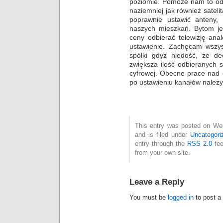
poziomie. Pomoże nam to odbi
naziemniej jak również satelit
poprawnie ustawić anteny, 
naszych mieszkań. Bytom j
ceny odbierać telewizję ana
ustawienie. Zachęcam wszys
spółki gdyż niedość, że de
zwiększa ilość odbieranych sk
cyfrowej. Obecne prace nad 
po ustawieniu kanałów należy
This entry was posted on We
and is filed under
Uncategori
entry through the
RSS 2.0
fee
from your own site.
Leave a Reply
You must be
logged in
to post a