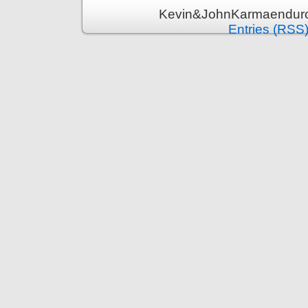
Kevin&JohnKarmaenduro 
Entries (RSS