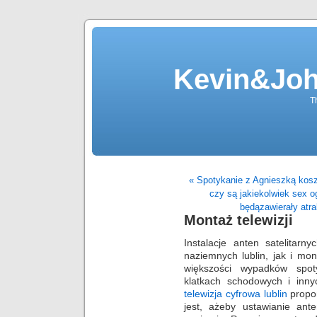
Kevin&Jo
T
« Spotykanie z Agnieszką kosz
czy są jakiekolwiek sex og
będązawierały atrak
Montaż telewizji
Instalacje anten satelitar
naziemnych lublin, jak i mon
większości wypadków spo
klatkach schodowych i inn
telewizja cyfrowa lublin
propon
jest, ażeby ustawianie ante