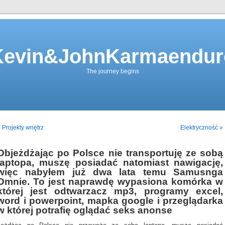
Kevin&JohnKarmaendur
The journey begins
 Projekty wnętrz
Elektryczność »
Objeżdżając po Polsce nie transportuję ze sobą
laptopa, muszę posiadać natomiast nawigację,
więc nabyłem już dwa lata temu Samusnga
Omnie. To jest naprawdę wypasiona komórka w
której jest odtwarzacz mp3, programy excel,
word i powerpoint, mapka google i przeglądarka
w której potrafię oglądać seks anonse