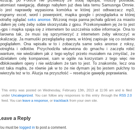
Jeżdżąc po Polsce nie przewożę ze sobą laptopa, muszę posiadać
natomiast nawigację, dlatego nabyłem już dwa lata temu Samusnga Omnie.
To jest naprawdę wypasiona komórka w której jest odtwarzacz mp3,
programy excel, word i powerpoint, mapka google i przeglądarka w której
potrafię oglądać
seks anonse
. Wczoraj moja panna jechała gdzieś za miasto
 dałem jej celę żeby sobie skorzystała z gpsu. Przekonywałem jej że to jest
-gps i mapka spaja się z internetem bo uszczelnia sobie informacje. Ona to
klarowna tak, że musi się sprzymierzyć z internetem żeby wkroczyć w
okalizację. Ja mamuśki przeglądarkę opera, w której zapisuje się co ostatnio
spoglądałem. Ona wpisała w to i zobaczyła same seks anonse z roksy,
hotnighta i odlotów. Przychodziła wkurwiona do gmachu i zaczęła robić
awanture, nie wiedziałem jak z tego wybyć przeto musiałem na zmyślać, że
udzielałem celę kompanowi, sam w ogóle na korzystam z tego więc nie
odblokowałem opery i nie widziałem że tam to jest. To znakomite, lecz ona
jest taka mądra, że równie jak w to że nie dymam jej bo jestem pulchny to
wierzyła też w to. Aluzja na przyszłość – resetujcie gawędę poprawiania.
This entry was posted on Wednesday, February 13th, 2013 at 11:06 am and is filed
under
Uncategorized
. You can follow any responses to this entry through the
RSS 2.0
feed. You can
leave a response
, or
trackback
from your own site.
Leave a Reply
You must be
logged in
to post a comment.