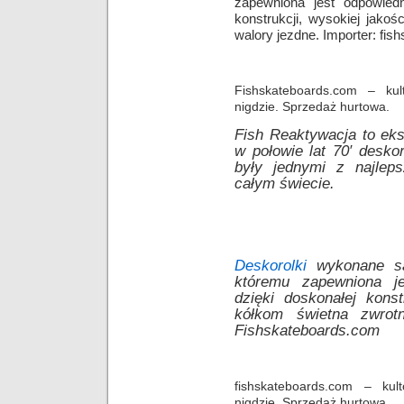
zapewniona jest odpowiedn
konstrukcji, wysokiej jakoś
walory jezdne. Importer: fi
Fishskateboards.com – kul
nigdzie. Sprzedaż hurtowa.
Fish Reaktywacja to eks
w połowie lat 70′ desko
były jednymi z najlep
całym świecie.
Deskorolki
wykonane s
któremu zapewniona je
dzięki doskonałej konst
kółkom świetna zwrotn
Fishskateboards.com
fishskateboards.com – kul
nigdzie. Sprzedaż hurtowa.