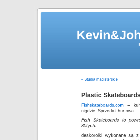
Kevin&Jo
T
« Studia magisterskie
Plastic Skateboard
Fishskateboards.com
– kult
nigdzie. Sprzedaż hurtowa.
Fish Skateboards to powró
80tych.
deskorolki wykonane są z