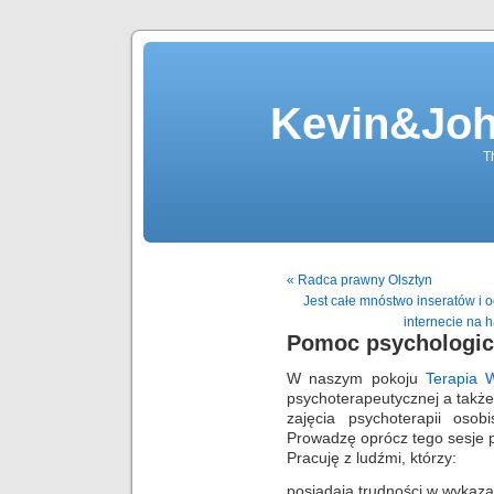
Kevin&Jo
T
« Radca prawny Olsztyn
Jest całe mnóstwo inseratów i
internecie na 
Pomoc psychologi
W naszym pokoju
Terapia 
psychoterapeutycznej a takż
zajęcia psychoterapii osob
Prowadzę oprócz tego sesje p
Pracuję z ludźmi, którzy:
posiadają trudności w wykaz