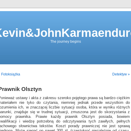
Kevin&JohnKarmaendur
The journey begins
 Fotoksiążka
Detektyw »
Prawnik Olsztyn
Ponieważ ustawy i akta z zakresu szeroko pojętego prawa są bardzo ciężkim
materiałem nie tyko do czytania, niemniej jednak przede wszystkim do
rozumienia ich, w znaczącej liczbie sytuacji osoba, która w wyniku różnych
warunki, znajduje się w trudnej sytuacji, zmuszona jest do skorzystania z
pomocy prawnika. Prawie każdy prawnik Olsztyn posiada, bowiem
kwalifikacji i wiedzę potrzebną do odczytywania tych zawiłych, pełnych
fachowego słownictwa tekstów. Koszt porady prawniczej nie jest sprawą
niedrogą. Może sięgać on nawet 300 zł, (częstokroć niezależnie od czasu,