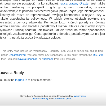
jaki powinno się poświęcić na konsultację).
radca prawny Olsztyn
jest także
bardzo niezbędny w przypadku, gdy grożą nam różnorakie, przykre
konsekwencje z powodu nieprzestrzegania prawa, bądź jego nieznajomości.
Niestety nie może on reprezentować swojego kontrahenta w sądzie, czy w
trakcie przesłuchania policyjnego. W takich okolicznościach powinno się
korzystać z pomocy adwokata. Pomiędzy ludzi, których porady są również
bardzo cenione, jest Doradca podatkowy Olsztyn. Oblicza on miedzy innymi
wysokość i rodzaj podatku, jak również udziela treści na temat sposobności
uniknięcia zapłacenia go. Cena spotkania z doradcą podatkowym też nie jest
iska – a ustala ją osoba świadcząca usługę.
This entry was posted on Wednesday, February 13th, 2013 at 08:20 am and is filed
under
Uncategorized
. You can follow any responses to this entry through the
RSS 2.0
feed. You can
leave a response
, or
trackback
from your own site.
Leave a Reply
You must be
logged in
to post a comment.
Kevin&JohnKarmaenduro is proudly powered by
WordPress
Entries (RSS)
and
Comments (RSS)
.