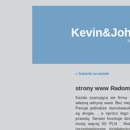
Kevin&Jo
T
« Sukienki na wesele
strony www Radom
Każda szanująca sie firma
własną witrynę www. Bez niej
Panuje jednakże staroświec
są drogie, , a oprócz tego 
prawdą. Serwer kosztuje dzi
mniej więcej 60 PLN . Nisk
(przedsiębiorstw, działalno