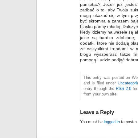
pamietać? Jeżeli już jeste
zadbać o to, aby Twoja sukn
mogą okazać się w tym prz
być skromna a zarazem baje
blasku panny młodej. Dalszy
kiedy idziemy na wesele są a
jakie są bardzo zdobione,
dodatki, które nie dodają bl
ze wszystkimi trendami w 
blogu wyszperasz także mn
pomogą Ludzie podjąć dobran
This entry was posted on We
and is filed under
Uncategori
entry through the
RSS 2.0
fee
from your own site.
Leave a Reply
You must be
logged in
to post a