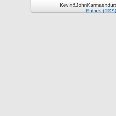
Kevin&JohnKarmaenduro 
Entries (RSS