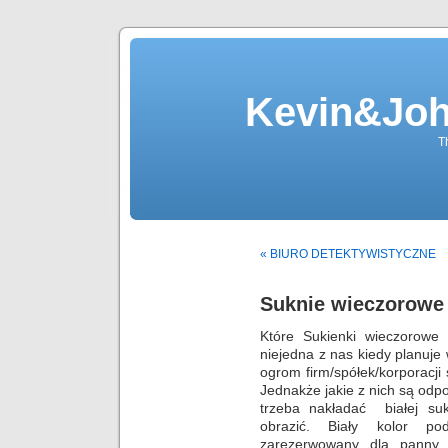
Kevin&Jo
T
« BIURO DETEKTYWISTYCZNE
Suknie wieczorowe
Które Sukienki wieczorowe
niejedna z nas kiedy planuje w
ogrom firm/spółek/korporacji
Jednakże jakie z nich są od
trzeba nakładać białej su
obrazić. Biały kolor p
zarezerwowany dla panny