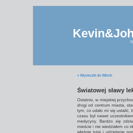
Kevin&Jo
T
« Wycieczki do Włoch
Światowej sławy le
Ostatnio, w miejskiej przychod
drogi od centrum miasta, st
tym, co udało mi się ustalić, 
czasu był nawet uczestniki
medycyny. Bardzo się zdziw
mieście i nie wiedziałem co s
właśnie tutaj i udzielanie 