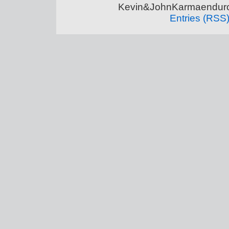
Kevin&JohnKarmaenduro 
Entries (RSS