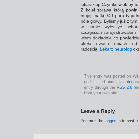
lekarskiej. Czymkolwiek by to
Z kolei sprawą którą powini
mojej matki. Od paru tygodn
bóle głowy. Byliśmy już z tym 
w stanie wyleczyć schor
szczęścia i zarejestrowałe
wiem dokładnie co powiedzia
około dwóch dniach od 
radością.
Lekarz neurolog
oka
This entry was posted on We
and is filed under
Uncategori
entry through the
RSS 2.0
fee
from your own site.
Leave a Reply
You must be
logged in
to post a