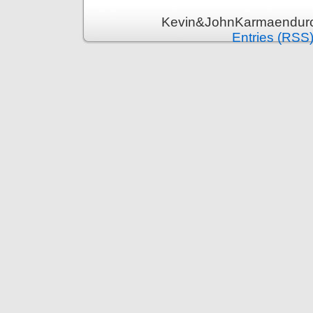
Kevin&JohnKarmaenduro 
Entries (RSS