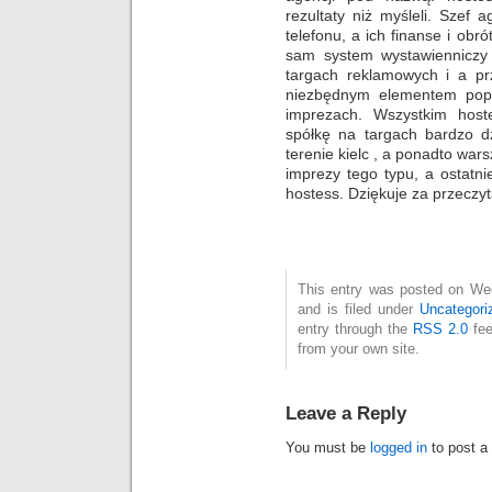
rezultaty niż myśleli. Szef
telefonu, a ich finanse i obr
sam system wystawienniczy
targach reklamowych i a pr
niezbędnym elementem popr
imprezach. Wszystkim hos
spółkę na targach bardzo dz
terenie kielc , a ponadto wa
imprezy tego typu, a ostatni
hostess. Dziękuje za przeczyt
This entry was posted on We
and is filed under
Uncategori
entry through the
RSS 2.0
fee
from your own site.
Leave a Reply
You must be
logged in
to post a