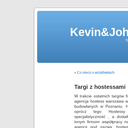
Kevin&Jo
T
« Co nieco o wizytówkach
Targi z hostessami
W trakcie ostatnich targów 
agencja hostess warszawa w
budowlanych w Poznaniu. H
oprócz tego Hostessy
specjalistyczność , a dod
innym firmom współpracy n
agencji pod nazwą: hostes