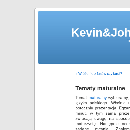
Kevin&Jo
T
« Wróżenie z fusów czy tarot?
Tematy maturalne
Temat
maturalny
wybieramy, 
języka polskiego. Właśnie
potocznie prezentacją. Egza
minut, w tym sama prezen
zwracają uwagę na sposób
maturzystę. Następnie oce
zadane pytania. Znajom