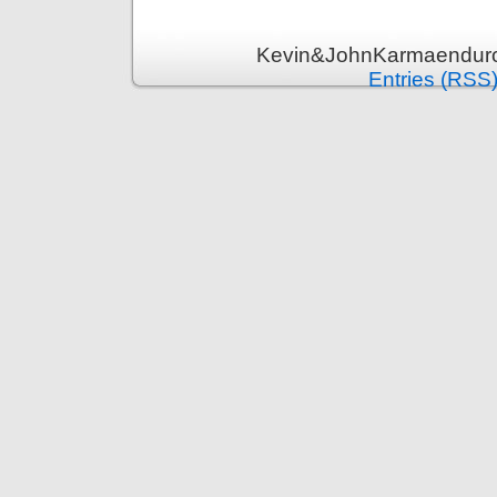
Kevin&JohnKarmaenduro 
Entries (RSS