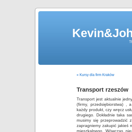
Kevin&Jo
T
« Kursy dla firm Kraków
Transport rzeszów
Transport jest aktualnie je
(firmy, przedsiębiorstwa) 
każdy produkt, czy wręcz us
drugiego. Dokładnie taka sa
musimy się przeprowadzić z
zapragniemy zakupić jakieś 
mieszkalnego. Wówczas nie