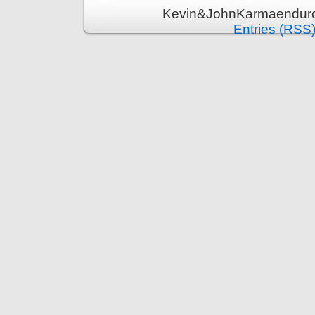
Kevin&JohnKarmaenduro 
Entries (RSS