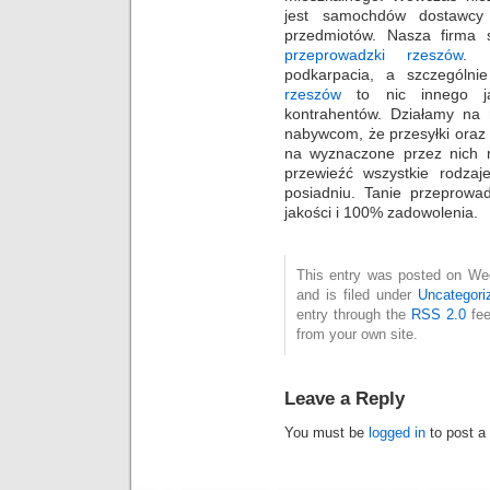
jest samochdów dostawcy 
przedmiotów. Nasza firma s
przeprowadzki rzeszów
. 
podkarpacia, a szczególn
rzeszów
to nic innego ja
kontrahentów. Działamy na
nabywcom, że przesyłki oraz 
na wyznaczone przez nich 
przewieźć wszystkie rodzaj
posiadniu. Tanie przeprowa
jakości i 100% zadowolenia.
This entry was posted on We
and is filed under
Uncategori
entry through the
RSS 2.0
fee
from your own site.
Leave a Reply
You must be
logged in
to post a