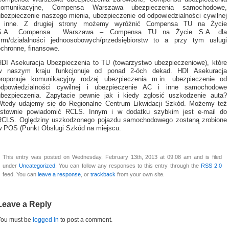
komunikacyjne, Compensa Warszawa ubezpieczenia samochodowe,
ubezpieczenie naszego mienia, ubezpieczenie od odpowiedzialności cywilnej
i inne. Z drugiej strony możemy wyróżnić Compensa TU na Życie
S.A.. Compensa Warszawa – Compensa TU na Życie S.A. dla
firm/działalności jednoosobowych/przedsiębiorstw to a przy tym usługi
ochronne, finansowe.
HDI Asekuracja Ubezpieczenia to TU (towarzystwo ubezpieczeniowe), które
w naszym kraju funkcjonuje od ponad 2-óch dekad. HDI Asekuracja
proponuje komunikacyjny rodzaj ubezpieczenia m.in. ubezpieczenie od
odpowiedzialności cywilnej i ubezpieczenie AC i inne samochodowe
ubezpieczenia. Zapytacie pewnie jak i kiedy zgłosić uszkodzenie auta?
Wtedy udajemy się do Regionalne Centrum Likwidacji Szkód. Możemy też
listownie powiadomić RCLS. Innym i w dodatku szybkim jest e-mail do
RCLS. Oględziny uszkodzonego pojazdu samochodowego zostaną zrobione
w POS (Punkt Obsługi Szkód na miejscu.
This entry was posted on Wednesday, February 13th, 2013 at 09:08 am and is filed
under
Uncategorized
. You can follow any responses to this entry through the
RSS 2.0
feed. You can
leave a response
, or
trackback
from your own site.
Leave a Reply
You must be
logged in
to post a comment.