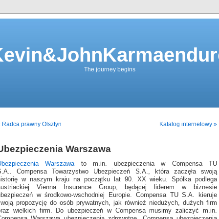
Kevin&JohnKarmaendur
The journey begins
 Radca prawny Olsztyn
Katalog internetowy »
Ubezpieczenia Warszawa
Ubezpieczenia Warszawa
to m.in. ubezpieczenia w Compensa TU
S.A.. Compensa Towarzystwo Ubezpieczeń S.A., która zaczęła swoją
historię w naszym kraju na początku lat 90. XX wieku. Spółka podlega
austriackiej Vienna Insurance Group, będącej liderem w biznesie
ubezpieczeń w środkowo-wschodniej Europie. Compensa TU S.A. kieruje
swoją propozycję do osób prywatnych, jak również niedużych, dużych firm
oraz wielkich firm. Do ubezpieczeń w Compensa musimy zaliczyć m.in.
Compensa Warszawa ubezpieczenia zdrowotne, Compensa ubezpieczenia