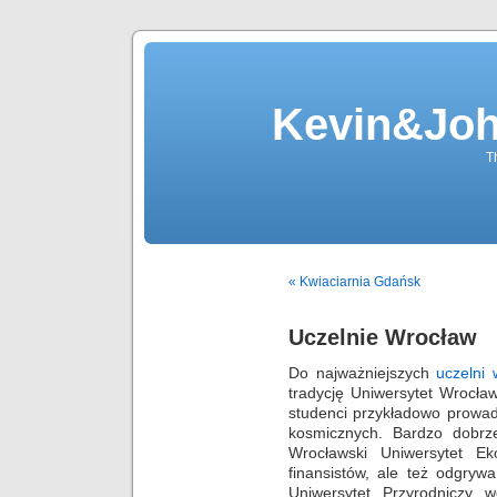
Kevin&Jo
T
« Kwiaciarnia Gdańsk
Uczelnie Wrocław
Do najważniejszych
uczelni
tradycję Uniwersytet Wrocław
studenci przykładowo prowad
kosmicznych. Bardzo dobrze
Wrocławski Uniwersytet Ek
finansistów, ale też odgryw
Uniwersytet Przyrodniczy 