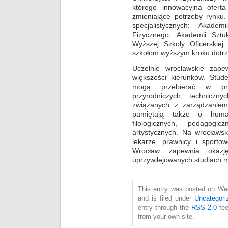
którego innowacyjna ofert
zmieniające potrzeby rynku
specjalistycznych: Akade
Fizycznego, Akademii Sztu
Wyższej Szkoły Oficerskie
szkołom wyższym kroku dotrzy
Uczelnie wrocławskie zape
większości kierunków. Stude
mogą przebierać w prop
przyrodniczych, techniczny
związanych z zarządzaniem
pamiętają także o human
filologicznych, pedagogic
artystycznych. Na wrocławsk
lekarze, prawnicy i sporto
Wrocław zapewnia okazję
uprzywilejowanych studiach 
This entry was posted on We
and is filed under
Uncategori
entry through the
RSS 2.0
fee
from your own site.