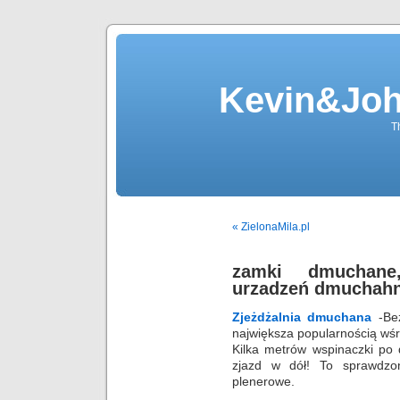
Kevin&Jo
T
« ZielonaMila.pl
zamki dmuchane
urzadzeń dmuchah
Zjeżdżalnia dmuchana
-Bez
największa popularnością wśró
Kilka metrów wspinaczki po
zjazd w dół! To sprawdzo
plenerowe.