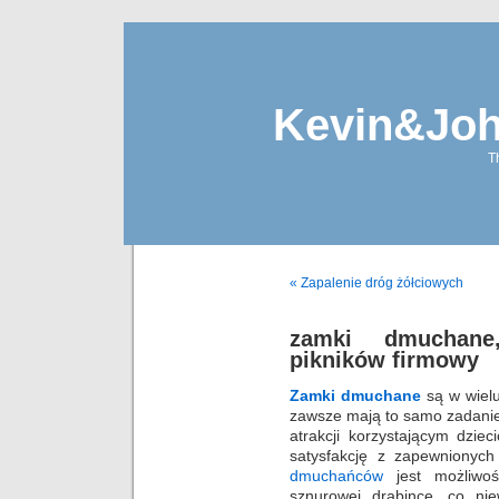
Kevin&Jo
T
« Zapalenie dróg żółciowych
zamki dmuchane,
pikników firmowy
Zamki dmuchane
są w wielu
zawsze mają to samo zadani
atrakcji korzystającym dzie
satysfakcję z zapewnionyc
dmuchańców
jest możliwoś
sznurowej drabince, co ni