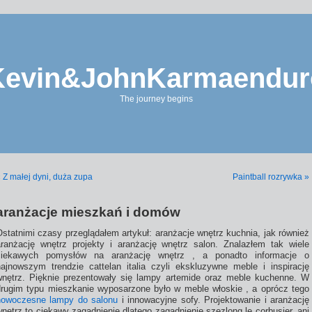
Kevin&JohnKarmaendur
The journey begins
 Z małej dyni, duża zupa
Paintball rozrywka »
aranżacje mieszkań i domów
statnimi czasy przeglądałem artykuł: aranżacje wnętrz kuchnia, jak również
aranżację wnętrz projekty i aranżację wnętrz salon. Znalazłem tak wiele
ciekawych pomysłów na aranżację wnętrz , a ponadto informacje o
najnowszym trendzie cattelan italia czyli ekskluzywne meble i inspirację
wnętrz. Pięknie prezentowały się lampy artemide oraz meble kuchenne. W
drugim typu mieszkanie wyposarzone było w meble włoskie , a oprócz tego
nowoczesne lampy do salonu
i innowacyjne sofy. Projektowanie i aranżację
nętrz to ciekawy zagadnienie dlatego zagadnienie szezlong le corbusier, ani