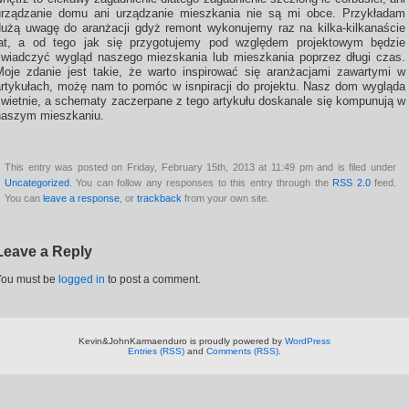
urządzanie domu ani urządzanie mieszkania nie są mi obce. Przykładam
dużą uwagę do aranżacji gdyż remont wykonujemy raz na kilka-kilkanaście
lat, a od tego jak się przygotujemy pod względem projektowym będzie
świadczyć wygląd naszego miezskania lub mieszkania poprzez długi czas.
Moje zdanie jest takie, że warto inspirować się aranżacjami zawartymi w
artykułach, możę nam to pomóc w isnpiracji do projektu. Nasz dom wygląda
świetnie, a schematy zaczerpane z tego artykułu doskanale się kompunują w
naszym mieszkaniu.
This entry was posted on Friday, February 15th, 2013 at 11:49 pm and is filed under
Uncategorized
. You can follow any responses to this entry through the
RSS 2.0
feed.
You can
leave a response
, or
trackback
from your own site.
Leave a Reply
You must be
logged in
to post a comment.
Kevin&JohnKarmaenduro is proudly powered by
WordPress
Entries (RSS)
and
Comments (RSS)
.