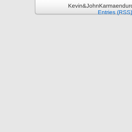
Kevin&JohnKarmaenduro 
Entries (RSS