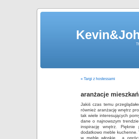
Kevin&Jo
T
« Targi z hostessami
aranżacje mieszka
Jakiś czas temu przeglądałe
również aranżację wnętrz pro
tak wiele interesujących po
dane o najnowszym trendzi
inspirację wnętrz. Piękni
dodatkowo meble kuchenne. 
w meble włoskie , a opróc