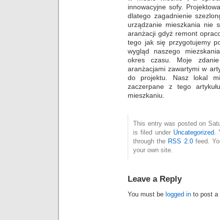
innowacyjne sofy. Projektow
dlatego zagadnienie szezlon
urządzanie mieszkania nie
aranżacji gdyż remont opraco
tego jak się przygotujemy 
wygląd naszego miezskania
okres czasu. Moje zdanie 
aranżacjami zawartymi w art
do projektu. Nasz lokal mi
zaczerpane z tego artyku
mieszkaniu.
This entry was posted on Sat
is filed under
Uncategorized
. 
through the
RSS 2.0
feed. Y
your own site.
Leave a Reply
You must be
logged in
to post a