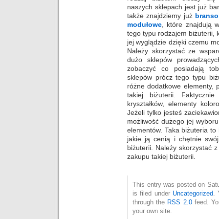
naszych sklepach jest już ba
także znajdziemy już
branso
modułowe
, które znajdują 
tego typu rodzajem biżuterii,
jej wyglądzie dzięki czemu m
Należy skorzystać ze wsparc
dużo sklepów prowadzących
zobaczyć co posiadają to
sklepów prócz tego typu biż
różne dodatkowe elementy, p
takiej biżuterii. Faktycz
kryształków, elementy kolo
Jeżeli tylko jesteś zaciekawi
możliwość dużego jej wybor
elementów. Taka biżuteria t
jakie ją cenią i chętnie sw
biżuterii. Należy skorzystać
zakupu takiej biżuterii.
This entry was posted on Sat
is filed under
Uncategorized
. 
through the
RSS 2.0
feed. Y
your own site.