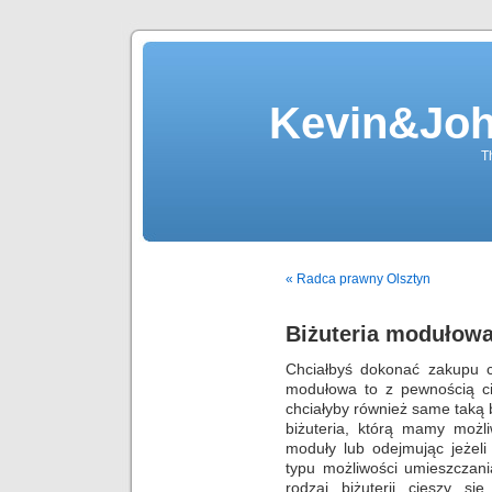
Kevin&Jo
T
« Radca prawny Olsztyn
Biżuteria modułow
Chciałbyś dokonać zakupu cie
modułowa to z pewnością cie
chciałyby również same taką 
biżuteria, którą mamy możl
moduły lub odejmując jeżeli
typu możliwości umieszczani
rodzaj biżuterii cieszy s