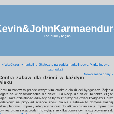
Kevin&JohnKarmaendur
The journey begins
« Współczesny marketing, Skuteczne narzędzia marketingowe, Marketingowa
zagrywka?
Nowoczesne domy »
Centra zabaw dla dzieci w każdym
wieku
Centrum zabaw to przede wszystkim atrakcje dla dzieci bydgoszcz. Zajęcia
bogate są w doświadczenia dla dzieci. Edukacja dla dzieci to także część
zajęć. Taka działalność edukacyjna łączy imprezy dla dzieci Bydgoszcz oraz
dodatkowo na przykład science show. Nauka i zabawa to domena każdej
akiej placówki. Imprezy integracyjne oraz dodatkowo organizacja imprez czy
ównież organizacja urodzin to wyłącznie kilka pomysłów na użytkowanie sal.