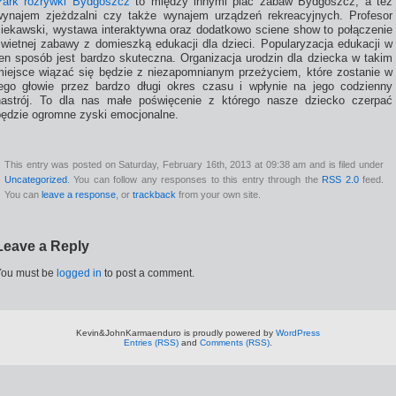
Park rozrywki Bydgoszcz
to między innymi plac zabaw Bydgoszcz, a też
wynajem zjeżdzalni czy także wynajem urządzeń rekreacyjnych. Profesor
ciekawski, wystawa interaktywna oraz dodatkowo sciene show to połączenie
świetnej zabawy z domieszką edukacji dla dzieci. Popularyzacja edukacji w
ten sposób jest bardzo skuteczna. Organizacja urodzin dla dziecka w takim
miejsce wiązać się będzie z niezapomnianym przeżyciem, które zostanie w
jego głowie przez bardzo długi okres czasu i wpłynie na jego codzienny
nastrój. To dla nas małe poświęcenie z którego nasze dziecko czerpać
będzie ogromne zyski emocjonalne.
This entry was posted on Saturday, February 16th, 2013 at 09:38 am and is filed under
Uncategorized
. You can follow any responses to this entry through the
RSS 2.0
feed.
You can
leave a response
, or
trackback
from your own site.
Leave a Reply
You must be
logged in
to post a comment.
Kevin&JohnKarmaenduro is proudly powered by
WordPress
Entries (RSS)
and
Comments (RSS)
.