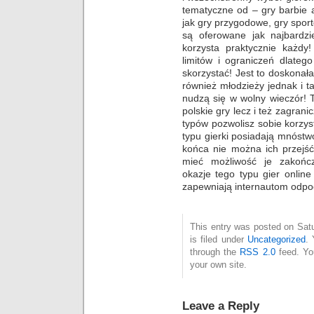
tematyczne od – gry barbie 
jak gry przygodowe, gry sport
są oferowane jak najbardz
korzysta praktycznie każd
limitów i ograniczeń dlateg
skorzystać! Jest to doskonała
również młodzieży jednak i ta
nudzą się w wolny wieczór! 
polskie gry lecz i też zagrani
typów pozwolisz sobie korzy
typu gierki posiadają mnóstw
końca nie można ich przejść
mieć możliwość je zakończ
okazje tego typu gier online
zapewniają internautom odpo
This entry was posted on Sat
is filed under
Uncategorized
. 
through the
RSS 2.0
feed. Y
your own site.
Leave a Reply