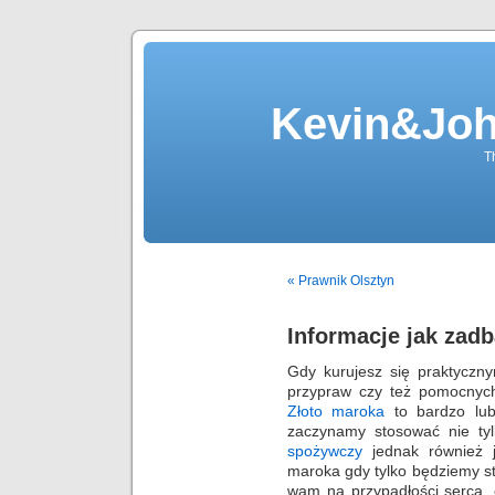
Kevin&Jo
T
« Prawnik Olsztyn
Informacje jak zadba
Gdy kurujesz się praktyczn
przypraw czy też pomocnych 
Złoto maroka
to bardzo lubi
zaczynamy stosować nie ty
spożywczy
jednak również j
maroka gdy tylko będziemy s
wam na przypadłości serca, 