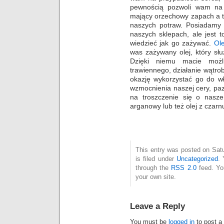
pewnością pozwoli wam na z
mający orzechowy zapach a t
naszych potraw. Posiadamy 
naszych sklepach, ale jest 
wiedzieć jak go zażywać.
Ole
was zażywany olej, który sł
Dzięki niemu macie możli
trawiennego, działanie wątro
okazję wykorzystać go do w
wzmocnienia naszej cery, pa
na troszczenie się o nasze
arganowy lub też olej z czarn
This entry was posted on Sat
is filed under
Uncategorized
. 
through the
RSS 2.0
feed. Y
your own site.
Leave a Reply
You must be
logged in
to post a