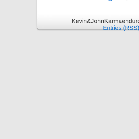
Kevin&JohnKarmaenduro 
Entries (RSS