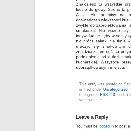
Znajdziesz tu wszystkie pr
ludzie do głowy. Stronę tą 
Alicja. Ale przepisy na n
doświadczeń wiekszości kultur
zwykłe do zaprojektowania, 
smakosza. Nie ważne czy j
indywidualne zęby w soczysty
nic prócz sałatki nie tknie 
uraczyć się smakowitym dr
znajdziesz tam coś co przyp
podniebienie od euforii sma
kucharskiej. Wszystkie prz
uporządkowanym miejscu.
This entry was posted on Sat
is filed under
Uncategorized
. 
through the
RSS 2.0
feed. Y
your own site.
Leave a Reply
You must be
logged in
to post a