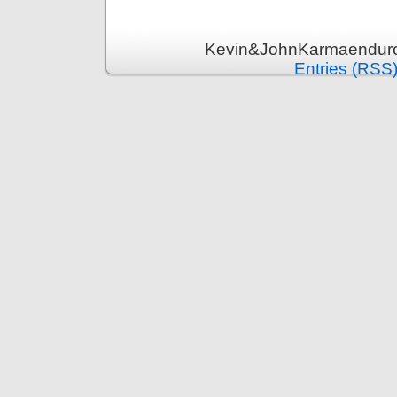
Kevin&JohnKarmaenduro 
Entries (RSS