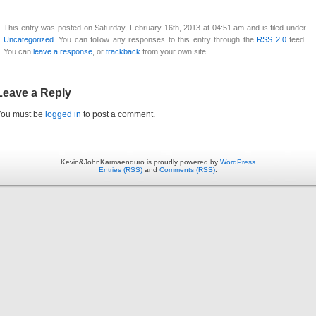
This entry was posted on Saturday, February 16th, 2013 at 04:51 am and is filed under
Uncategorized
. You can follow any responses to this entry through the
RSS 2.0
feed.
You can
leave a response
, or
trackback
from your own site.
Leave a Reply
You must be
logged in
to post a comment.
Kevin&JohnKarmaenduro is proudly powered by
WordPress
Entries (RSS)
and
Comments (RSS)
.