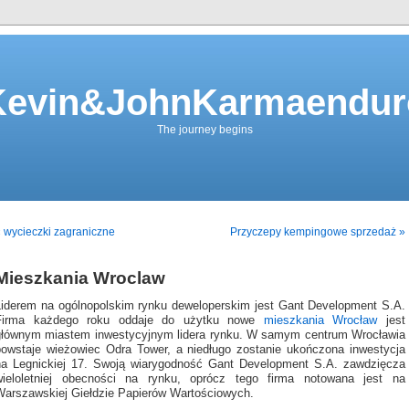
Kevin&JohnKarmaendur
The journey begins
 wycieczki zagraniczne
Przyczepy kempingowe sprzedaż »
Mieszkania Wroclaw
Liderem na ogólnopolskim rynku deweloperskim jest Gant Development S.A.
Firma każdego roku oddaje do użytku nowe
mieszkania Wrocław
jest
głównym miastem inwestycyjnym lidera rynku. W samym centrum Wrocławia
powstaje wieżowiec Odra Tower, a niedługo zostanie ukończona inwestycja
na Legnickiej 17. Swoją wiarygodność Gant Development S.A. zawdzięcza
wieloletniej obecności na rynku, oprócz tego firma notowana jest na
Warszawskiej Giełdzie Papierów Wartościowych.