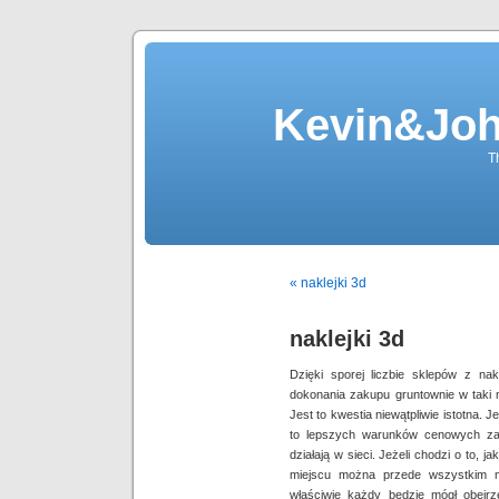
Kevin&Jo
T
« naklejki 3d
naklejki 3d
Dzięki sporej liczbie sklepów z n
dokonania zakupu gruntownie w taki m
Jest to kwestia niewątpliwie istotna. J
to lepszych warunków cenowych za
działają w sieci. Jeżeli chodzi o to, 
miejscu można przede wszystkim m
właściwie każdy będzie mógł obejr