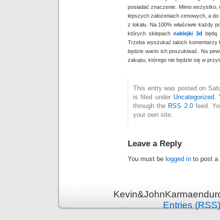
posiadać znaczenie. Mimo wszystko, 
lepszych założeniach cenowych, a do
z lokalu. Na 100% właściwie każdy po
których sklepach
naklejki 3d
będą m
Trzeba wyszukać takich komentarzy f
będzie warto ich poszukiwać. Na pew
zakupu, którego nie będzie się w przy
This entry was posted on Sat
is filed under
Uncategorized
. 
through the
RSS 2.0
feed. Y
your own site.
Leave a Reply
You must be
logged in
to post a
Kevin&JohnKarmaenduro 
Entries (RSS