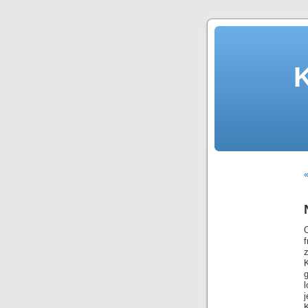
«
l
j