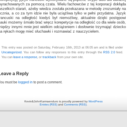
wyrachowanych za pomocą czata. Wielu fachowców z tej korporacji dokłąda
wszelkich starań, ażeby wiedza została przekazana w metodę zrozumiały na
cznia, a co za tym idzie nie była uciążliwa tylko w pełni przydatna. Język
francuski na odległość kiedyś był niemożliwy, aktualnie dzięki postępowi
nauki możemy śmiało brać wręcz korepetycje na odległość co dla wiele osób,
między innymi mnie jest wielkim odciążeniem i dosłownie trzymająć dziecko
na rękach mogę mieć słuchawki i rozmawiać z nauczycielem.
This entry was posted on Saturday, February 16th, 2013 at 06:05 am and is filed under
Uncategorized
. You can follow any responses to this entry through the
RSS 2.0
feed.
You can
leave a response
, or
trackback
from your own site.
Leave a Reply
You must be
logged in
to post a comment.
Kevin&JohnKarmaenduro is proudly powered by
WordPress
Entries (RSS)
and
Comments (RSS)
.