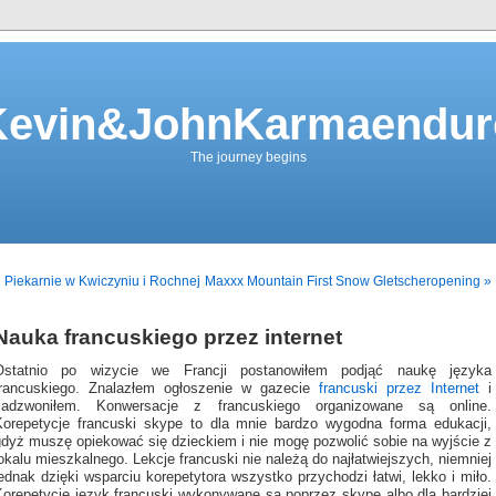
Kevin&JohnKarmaendur
The journey begins
 Piekarnie w Kwiczyniu i Rochnej
Maxxx Mountain First Snow Gletscheropening »
Nauka francuskiego przez internet
Ostatnio po wizycie we Francji postanowiłem podjąć naukę języka
francuskiego. Znalazłem ogłoszenie w gazecie
francuski przez Internet
i
zadzwoniłem. Konwersacje z francuskiego organizowane są online.
Korepetycje francuski skype to dla mnie bardzo wygodna forma edukacji,
gdyż muszę opiekować się dzieckiem i nie mogę pozwolić sobie na wyjście z
okalu mieszkalnego. Lekcje francuski nie należą do najłatwiejszych, niemniej
ednak dzięki wsparciu korepetytora wszystko przychodzi łatwi, lekko i miło.
Korepetycję język francuski wykonywane są poprzez skype albo dla bardziej