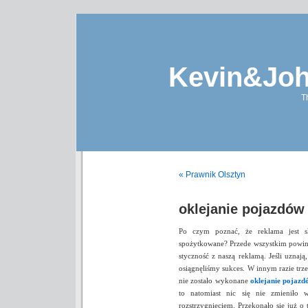
Kevin&Jo
T
« Prawnik Olsztyn
oklejanie pojazdów
Po czym poznać, że reklama jest s
spożytkowane? Przede wszystkim powinno
styczność z naszą reklamą. Jeśli uznaj
osiągnęliśmy sukces. W innym razie trze
nie zostało wykonane
oklejanie pojazd
to natomiast nic się nie zmieniło 
rozstrzygnięciem. Przekonało się już 