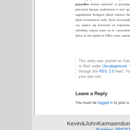
pojazdów
można zamówić w przystępne
pierwszej lepszej, znalezionej w sieci s
zagadnienie dostępne jakieś ciekawe da
także komentarze osób, które korzystał
czy opłaca się korzystać ze wspomin
odrobinę więcej czasu na to i poszukać
duża, że nie zajmie to kilka czasu, nat
This entry was posted on Sat
is filed under
Uncategorized
. 
through the
RSS 2.0
feed. Y
your own site.
Leave a Reply
You must be
logged in
to post a
Kevin&JohnKarmaenduro 
Entries (RSS