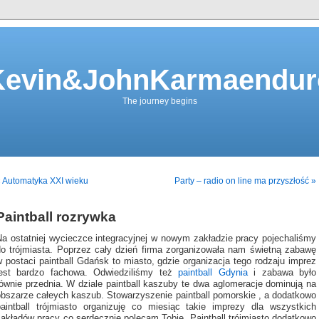
Kevin&JohnKarmaendur
The journey begins
 Automatyka XXI wieku
Party – radio on line ma przyszłość »
Paintball rozrywka
Na ostatniej wycieczce integracyjnej w nowym zakładzie pracy pojechaliśmy
do trójmiasta. Poprzez cały dzień firma zorganizowała nam świetną zabawę
 postaci paintball Gdańsk to miasto, gdzie organizacja tego rodzaju imprez
jest bardzo fachowa. Odwiedziliśmy też
paintball Gdynia
i zabawa było
równie przednia. W dziale paintball kaszuby te dwa aglomeracje dominują na
obszarze całeych kaszub. Stowarzyszenie paintball pomorskie , a dodatkowo
paintball trójmiasto organizuję co miesiąc takie imprezy dla wszystkich
zakładów pracy co serdecznie polecam Tobie. Paintball trójmiasto dodatkowo