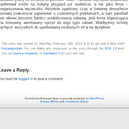
zaoferował zniżki na kolejny przyjazd już osobiście, a nie jako firma –
zorganizowana wycieczka. Aktywnie spędzony czas w świetnej atmosferze
pozwala znakomicie zapomnieć o codziennych problemach, a sam paintball
jest wbrew pozorom bardzo ustabilizowaną zabawą, jeśli firma organizująca
ma stosowny atestowany sprzęt do tego typu zabaw. Mielibyśmy ochotę
achęcić wszystkich do spróbowania osobistych sił w tej dysiplinie.
This entry was posted on Saturday, February 16th, 2013 at 11:42 pm and is filed under
Uncategorized
. You can follow any responses to this entry through the
RSS 2.0
feed.
You can
leave a response
, or
trackback
from your own site.
Leave a Reply
You must be
logged in
to post a comment.
Kevin&JohnKarmaenduro is proudly powered by
WordPress
Entries (RSS)
and
Comments (RSS)
.