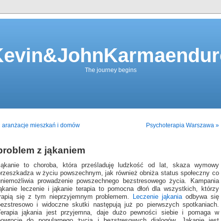
Kevin&JohnKarmaendur
The journey begins
 aranżacje mieszkań i domów
Psychoterapia Warszawa »
problem z jąkaniem
Jąkanie to choroba, która prześladuję ludzkość od lat, skaza wymowy
przeszkadza w życiu powszechnym, jak również obniża status społeczny co
uniemożliwia prowadzenie powszechnego bezstresowego życia. Kampania
jąkanie leczenie i jąkanie terapia to pomocna dłoń dla wszystkich, którzy
trapią się z tym nieprzyjemnym problemem.
Leczenie jąkania
odbywa się
bezstresowo i widoczne skutki następują już po pierwszych spotkaniach.
Terapia jąkania jest przyjemna, daje dużo pewności siebie i pomaga w
powrocie do popularnego życia i bezstresowych dialogów. Jąkanie jest