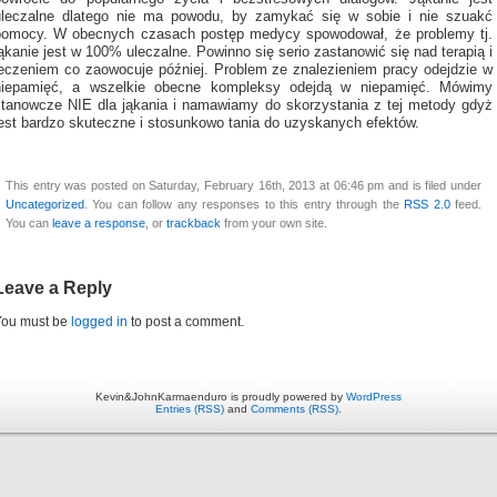
uleczalne dlatego nie ma powodu, by zamykać się w sobie i nie szuakć
pomocy. W obecnych czasach postęp medycy spowodował, że problemy tj.
ąkanie jest w 100% uleczalne. Powinno się serio zastanowić się nad terapią i
leczeniem co zaowocuje później. Problem ze znalezieniem pracy odejdzie w
niepamięć, a wszelkie obecne kompleksy odejdą w niepamięć. Mówimy
stanowcze NIE dla jąkania i namawiamy do skorzystania z tej metody gdyż
jest bardzo skuteczne i stosunkowo tania do uzyskanych efektów.
This entry was posted on Saturday, February 16th, 2013 at 06:46 pm and is filed under
Uncategorized
. You can follow any responses to this entry through the
RSS 2.0
feed.
You can
leave a response
, or
trackback
from your own site.
Leave a Reply
You must be
logged in
to post a comment.
Kevin&JohnKarmaenduro is proudly powered by
WordPress
Entries (RSS)
and
Comments (RSS)
.