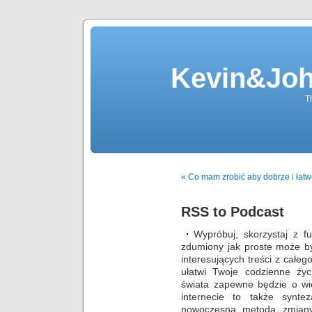
Kevin&Jo
T
« Co mam zrobić aby dobrze i łatw
RSS to Podcast
Wypróbuj, skorzystaj z f
zdumiony jak proste może by
interesujących treści z całeg
ułatwi Twoje codzienne życ
świata zapewne będzie o wi
internecie to także synt
nowoczesna metoda zmiany