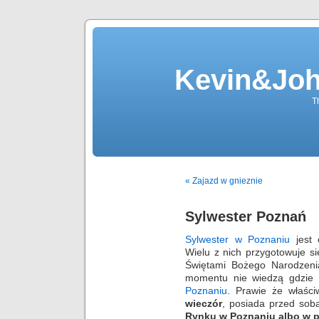
Kevin&Jo
T
« Zajazd w gnieznie
Sylwester Poznań
Sylwester w Poznaniu
jest 
Wielu z nich przygotowuje s
Świętami Bożego Narodzenia
momentu nie wiedzą gdzie 
Poznaniu
. Prawie że właśc
wieczór
, posiada przed so
Rynku w Poznaniu albo w 