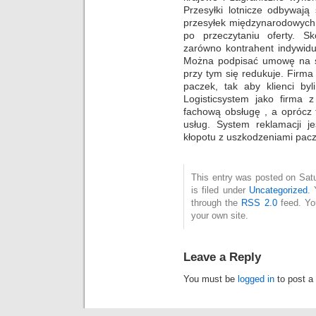
Przesyłki lotnicze odbywają
przesyłek międzynarodowych.
po przeczytaniu oferty. S
zarówno kontrahent indywidua
Można podpisać umowę na sta
przy tym się redukuje. Firm
paczek, tak aby klienci byl
Logisticsystem jako firma 
fachową obsługę , a oprócz
usług. System reklamacji j
kłopotu z uszkodzeniami pacz
This entry was posted on Sat
is filed under
Uncategorized
. 
through the
RSS 2.0
feed. Y
your own site.
Leave a Reply
You must be
logged in
to post a