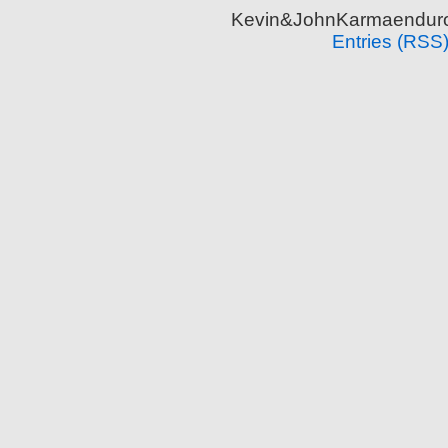
Kevin&JohnKarmaenduro 
Entries (RSS