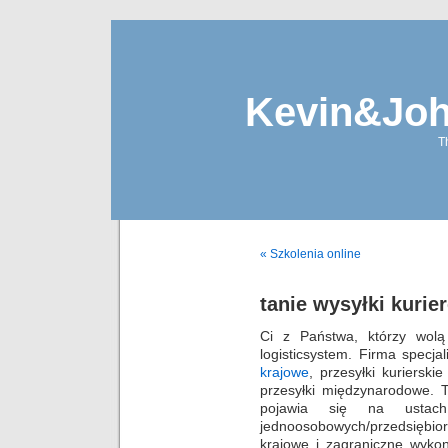
Kevin&Jo
T
« Szkolenia online
tanie wysyłki kurie
Ci z Państwa, którzy wolą
logisticsystem. Firma specja
krajowe
, przesyłki kurierskie
przesyłki międzynarodowe. Ta
pojawia się na ustach 
jednoosobowych/przedsiębior
krajowe i zagraniczne wykon