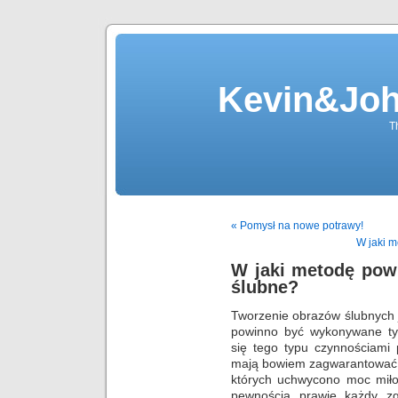
Kevin&Jo
T
« Pomysł na nowe potrawy!
W jaki m
W jaki metodę pow
ślubne?
Tworzenie obrazów ślubnych 
powinno być wykonywane tyl
się tego typu czynnościami 
mają bowiem zagwarantować
których uchwycono moc miło
pewnością prawie każdy zg