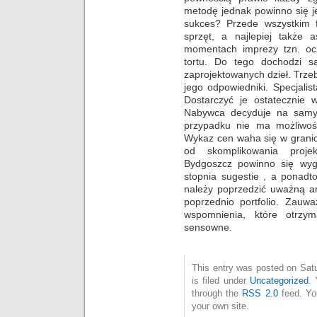
metodę jednak powinno się j
sukces? Przede wszystkim f
sprzęt, a najlepiej także 
momentach imprezy tzn. ocz
tortu. Do tego dochodzi s
zaprojektowanych dzieł. Trz
jego odpowiedniki. Specjalis
Dostarczyć je ostatecznie 
Nabywca decyduje na samy
przypadku nie ma możliwoś
Wykaz cen waha się w granic
od skomplikowania proje
Bydgoszcz powinno się wy
stopnia sugestie , a ponadto
należy poprzedzić uważną a
poprzednio portfolio. Zau
wspomnienia, które otrzym
sensowne.
This entry was posted on Sat
is filed under
Uncategorized
. 
through the
RSS 2.0
feed. Y
your own site.