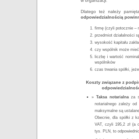
w organizacji.
Dlatego też należy pamię
odpowiedzialnością powinn
firmę (czyli potocznie – 
przedmiot działalności s
wysokość kapitału zakł
czy wspólnik może mieć 
liczbę i wartość nomin
wspólników
czas trwania spółki, jeże
Koszty związane z podpi
odpowiedzialności
Taksa notarialna
za s
notarialnego zależy od
maksymalne są ustalane 
Obecnie, dla spółki z k
VAT, czyli 195,2 zł (a 
tys. PLN, to odpowiednio