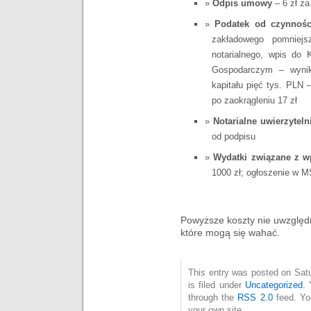
Odpis umowy
– 6 zł za
Podatek od czynnośc
zakładowego pomniej
notarialnego, wpis do
Gospodarczym – wynik 
kapitału pięć tys. PLN 
po zaokrągleniu 17 zł
Notarialne uwierzytel
od podpisu
Wydatki związane z 
1000 zł; ogłoszenie w M
Powyższe koszty nie uwzględn
które mogą się wahać.
This entry was posted on Sat
is filed under
Uncategorized
. 
through the
RSS 2.0
feed. Y
your own site.