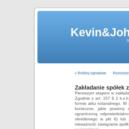
Kevin&Jo
T
« Rośliny ogrodowe
Roznoszeni
Zakładanie spółek z
Pierwszym etapem w zakładan
Zgodnie z art. 157 § 2 k.s.
formie aktu notarialnego. W
konieczne, jakie powinny
ograniczoną odpowiedzialno
określonego w pkt 6) lub
nieważność zawiązania spółk