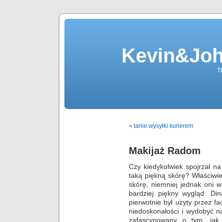
Kevin&Jo
T
« tanie wysyłki kurierem
Makijaż Radom
Czy kiedykolwiek spojrzał n
taką piękną skórę? Właściwi
skórę, niemniej jednak oni 
bardziej piękny wygląd. Din
pierwotnie był użyty przez 
niedoskonałości i wydobyć na
zafascynowany o tym, jak