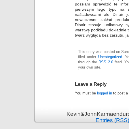
poszłam sprawdzić te infor
pierwszym tego typu na ś
naśladowcami ale Dinair je
nowoczesne zakład produkc
Dinair stosuje unikatowy s
warstwę podkładu dokładnie t
twarz wygląda bez zarzutu, jak
This entry was posted on Sund
filed under
Uncategorized
. Y
through the
RSS 2.0
feed. Y
your own site.
Leave a Reply
You must be
logged in
to post a
Kevin&JohnKarmaenduro 
Entries (RSS