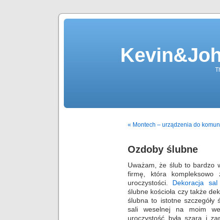
Kevin&Jo
T
« Montech – urządzenia do komun
Ozdoby ślubne
Uważam, że ślub to bardzo 
firmę, która kompleksowo z
uroczystości.
Dekoracja sal
ślubne kościoła czy także dek
ślubna to istotne szczegóły
sali weselnej na moim we
uroczystość była szara i z