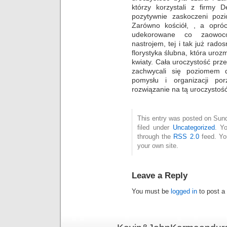
którzy korzystali z firmy 
pozytywnie zaskoczeni pozi
Zarówno kościół, , a opró
udekorowane co zaowoco
nastrojem, tej i tak już rado
florystyka ślubna, która uroz
kwiaty. Cała uroczystość prz
zachwycali się poziomem d
pomysłu i organizacji po
rozwiązanie na tą uroczystość
This entry was posted on Sund
filed under
Uncategorized
. Y
through the
RSS 2.0
feed. Y
your own site.
Leave a Reply
You must be
logged in
to post a