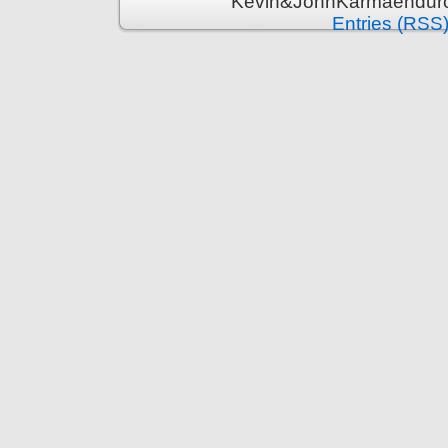
Kevin&JohnKarmaenduro 
Entries (RSS