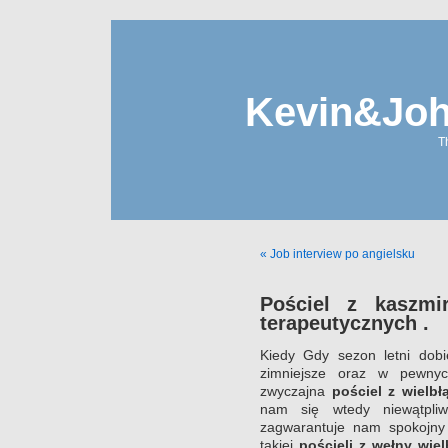
Kevin&Jo
T
« Job interview po angielsku
Pościel z kaszmi
terapeutycznych .
Kiedy Gdy sezon letni dobi
zimniejsze oraz w pewnyc
zwyczajna
pościel z wielbł
nam się wtedy niewątpl
zagwarantuje nam spokojny
takiej
pościeli z wełny wiel