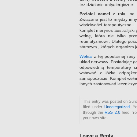
też działanie antyalergiczne.
Pościel camel
z roku na ro
Związane jest to między inn
właściwości terapeutyczne .
komplet merynos australijski
wełnę, która nie tylko prz
reumatyzmowi . Dlatego pości
starszym , których organizm 
Wełna
z tej popularnej rasy
układ nerwowy. Posiadając
po
odpowiednią temperaturę c
wstawać z łóżka odprężen
samopoczucie. Komplet wełni
innych zastosowań leczniczyc
This entry was posted on Sund
filed under
Uncategorized
. Y
through the
RSS 2.0
feed. Y
your own site.
Leave a Reply