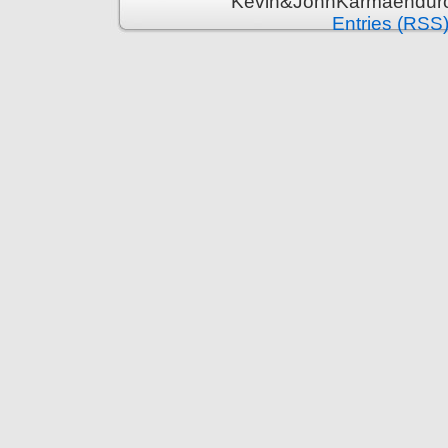
Kevin&JohnKarmaenduro 
Entries (RSS