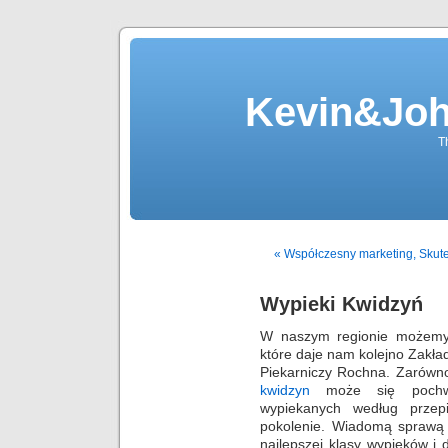
Kevin&Jo
T
« Współczesny marketing, Skut
Wypieki Kwidzyń
W naszym regionie możemy 
które daje nam kolejno Zakła
Piekarniczy Rochna. Zarówno
kwidzyn
może się pochwa
wypiekanych według przep
pokolenie. Wiadomą sprawą j
najlepszej klasy wypieków i