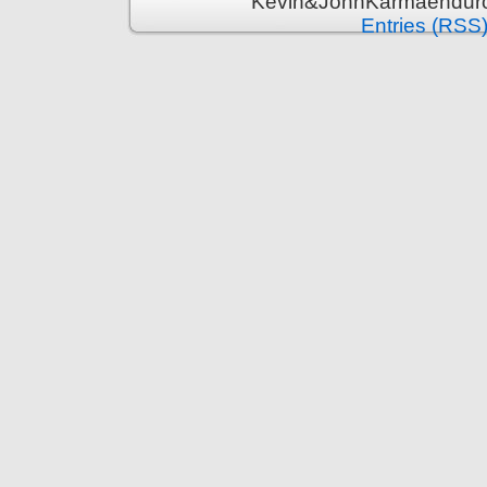
Kevin&JohnKarmaenduro 
Entries (RSS