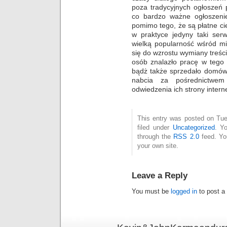
poza tradycyjnych ogłoszeń 
co bardzo ważne ogłoszeni
pomimo tego, że są płatne cie
w praktyce jedyny taki serw
wielką popularność wśród mi
się do wzrostu wymiany treśc
osób znalazło pracę w tego 
bądż także sprzedało domów 
nabcia za pośrednictwe
odwiedzenia ich strony interne
This entry was posted on Tue
filed under
Uncategorized
. Y
through the
RSS 2.0
feed. Y
your own site.
Leave a Reply
You must be
logged in
to post a