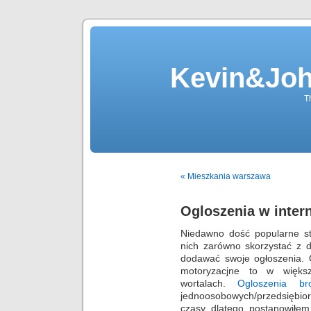
Kevin&Jo
T
« Mieszkania warszawa
Ogloszenia w inter
Niedawno dość popularne st
nich zarówno skorzystać z 
dodawać swoje ogłoszenia. O
motoryzacjne to w większ
wortalach.
Ogloszenia bro
jednoosobowych/przedsiębi
czasy dlatego postanowiłem 