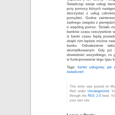
Świadcząc swoje usługi dane
przy pomocy których następ
skorzystać z usług członk
pomyśleć. Godne zaintereso
żadnego związku z pieniędzmi
o wspólną pomoc. Śmiało ma 
banków czasu rzeczywiście wa
iż banki czasu będą posiad
dzięki nim będzie można na
banku. Odnalezienie ta
skomplikowanym. Gdy już s
dowiedzieć wszystkiego, co 
w funkcjonowanie tego typu b
Tags:
barter usługowy
,
jak 
świadczeń
This entry was posted on Mo
filed under
Uncategorized
. Y
through the
RSS 2.0
feed. Y
your own site.