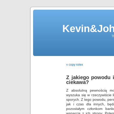
Kevin&Jo
T
« copy rolex
Z jakiego powodu 
ciekawa?
Z absolutną pewnością moż
wyszuka się w rzeczywiście 
sporych. Z tego powodu, pers
jak i czas dla innych, bę
pozostałym członkom bank
wsparcia z ich strony. Pole