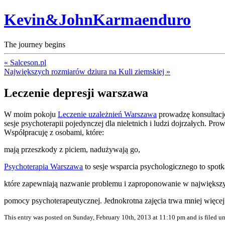
Kevin&JohnKarmaenduro
The journey begins
« Salceson.pl
Największych rozmiarów dziura na Kuli ziemskiej »
Leczenie depresji warszawa
W moim pokoju
Leczenie uzależnień Warszawa
prowadzę konsultacj
sesje psychoterapii pojedynczej dla nieletnich i ludzi dojrzałych. P
Współpracuję z osobami, które:
mają przeszkody z piciem, nadużywają go,
Psychoterapia Warszawa
to sesje wsparcia psychologicznego to spot
które zapewniają nazwanie problemu i zaproponowanie w największ
pomocy psychoterapeutycznej. Jednokrotna zajęcia trwa mniej więcej
This entry was posted on Sunday, February 10th, 2013 at 11:10 pm and is filed u